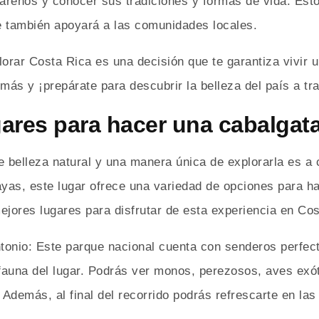
gareños y conocer sus tradiciones y formas de vida. Esto
ue también apoyará a las comunidades locales.
orar Costa Rica es una decisión que te garantiza vivir un
más y ¡prepárate para descubrir la belleza del país a tr
ares para hacer una cabalgat
e belleza natural y una manera única de explorarla es a
ayas, este lugar ofrece una variedad de opciones para h
ejores lugares para disfrutar de esta experiencia en Cos
onio: Este parque nacional cuenta con senderos perfect
y fauna del lugar. Podrás ver monos, perezosos, aves ex
. Además, al final del recorrido podrás refrescarte en l