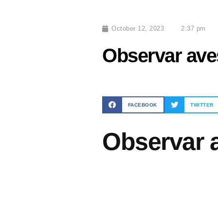
October 12, 2023
2:37 pm
Observar ave
FACEBOOK
TWITTER
Observar 