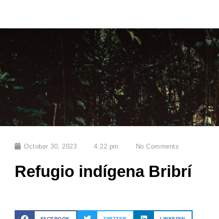
October 30, 2023
4:22 pm
No Comments
Refugio indígena Bribrí
FACEBOOK
TWITTER
LINKEDIN